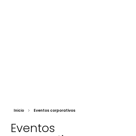
Idear Eventos
@ideareventos.ar
info@ideareventos.com.ar
Inicio
Eventos corporativos
Eventos