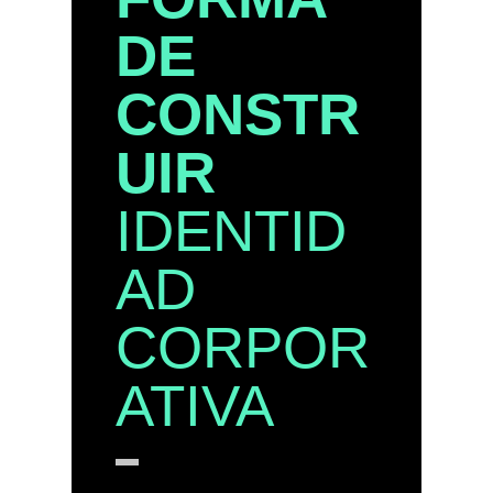
DE
CONSTR
UIR
IDENTID
AD
CORPOR
ATIVA