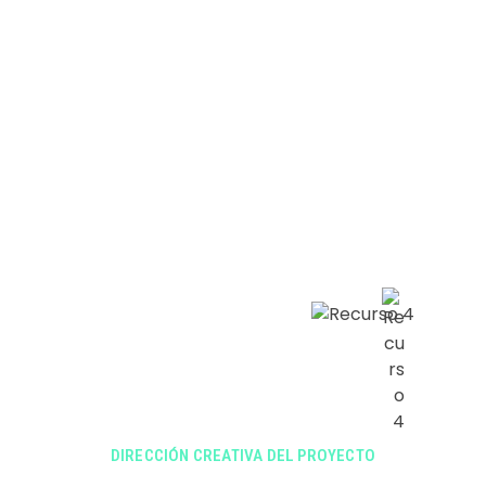
CLIENTES Y EMPRESAS.
ESTAMOS PRESENTES EN
TODAS LAS ETAPAS DESDE
LA PLANIFICACIÓN,
PRODUCCIÓN, DURANTE EL
EVENTO Y EN EL POST.
NO
DEJAMOS NADA SIN VER.
DIRECCIÓN CREATIVA DEL PROYECTO