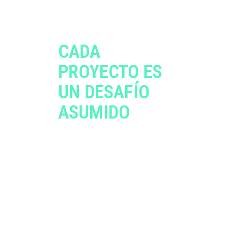
CADA
PROYECTO ES
UN DESAFÍO
ASUMIDO
EL EVENTO COMIENZA
MESES ANTES Y CONTINÚA
UNA VEZ FINALIZADO. DE
ESTA FORMA, LOGRAMOS
GENERAR UN VÍNCULO
MÁS INTENSO Y
DURADERO CON LOS