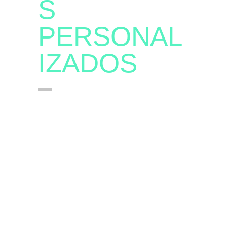
S
PERSONAL
IZADOS
NOS
MOTIVAN LOS
CAMBIOS
, APOSTAMOS A
LA
INNOVACIÓN
EN CADA
EVENTO Y
NOS
SUPERAMOS
.
ENTENDEMOS QUE HAY
QUE ESTAR EN
MOVIMIENTO
.